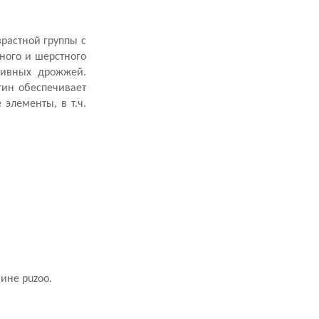
растной группы с
жного и шерстного
пивных дрожжей.
тин обеспечивает
 элементы, в т.ч.
зине puzoo.