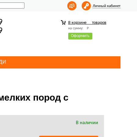
Личный кабинет
9
В корзине
товаров
на сумму:
Р
9
Оформить
ДИ
мелких пород с
В наличии