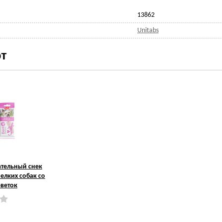
13862
Unitabs
т
ательный снек
елких собак со
еветок