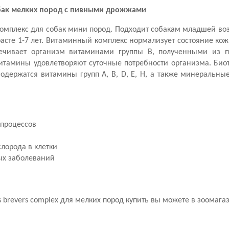
обак мелких пород с пивными дрожжами
омплекс для собак мини пород. Подходит собакам младшей воз
зрасте 1-7 лет. Витаминный комплекс нормализует состояние ко
печивает организм витаминами группы B, полученными из 
итамины удовлетворяют суточные потребности организма. Био
одержатся витамины групп A, B, D, E, H, а также минеральные
 процессов
лорода в клетки
ых заболеваний
abs brevers complex для мелких пород купить вы можете в зоомага