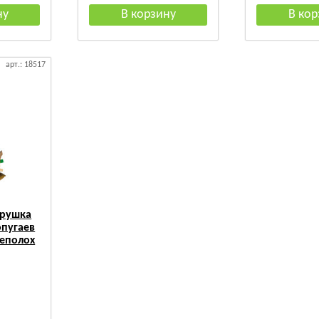
арт.: 18517
грушка
опугаев
еполох