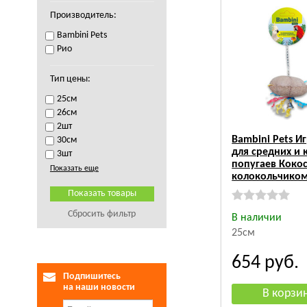
Производитель:
Bambini Pets
Рио
Тип цены:
25см
26см
2шт
Bambini Pets И
30см
для средних и
3шт
попугаев Кокос
Показать еще
колокольчико
Сбросить фильтр
В наличии
25см
654
руб.
Подпишитесь
на наши новости