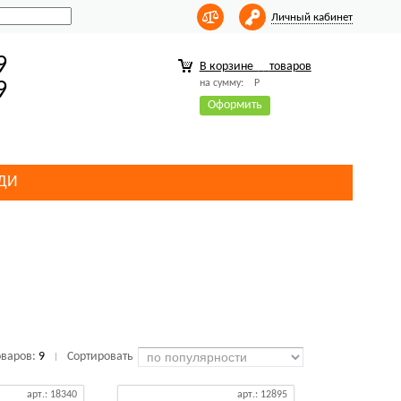
Личный кабинет
9
В корзине
товаров
на сумму:
Р
9
Оформить
ДИ
оваров:
9
Сортировать
|
арт.: 18340
арт.: 12895