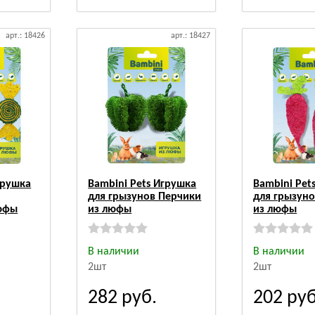
арт.: 18426
арт.: 18427
грушка
Bambini Pets Игрушка
Bambini Pet
для грызунов Перчики
для грызуно
юфы
из люфы
из люфы
В наличии
В наличии
2шт
2шт
282
руб.
202
руб