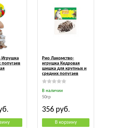
s Игрушка
Рио Лакомство-
 попугаев
игрушка Кедровая
ая
шишка для крупных и
средних попугаев
В наличии
50гр
уб.
356
руб.