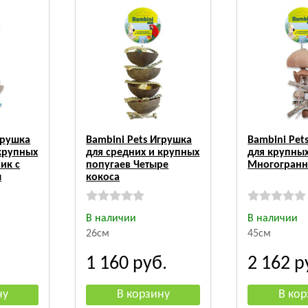
грушка
Bambini Pets Игрушка
Bambini Pet
 крупных
для средних и крупных
для крупных
ик с
попугаев Четыре
Многогранн
м
кокоса
В наличии
В наличии
26см
45см
1 160
руб.
2 162
р