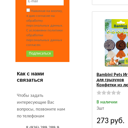
Нажимая на кнопку,
я даю согласие на
обработку
персональных данных.
С условиями политики
обработки
персональных данных
согласен.
Как с нами
Bambini Pets И
связаться
для грызунов
Конфетки из л
Чтобы задать
В наличии
интересующие Вас
3шт
вопросы, позвоните нам
по телефонам
273
руб.
8 (926) 289-289-9