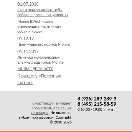
01.07.2018
Как и чем почистить зубы
собаке в домашних условиях
Monge BWild - корма,
отвечающие инстинктам
собак и кошек
01.12.17
Преимущество кормов Monge
01.11.2017
Линейка монобелковых
влажных рационов Monge
МНЯМС ДЕЛИКАТЕС
К разделу «Полезные
статьи»
8 (926) 289-289-9
Смартпет.ру - интернет
8 (495) 215-58-59
зоомагазин для ваших
C 10:00 - 19:00, пн-пт
питомцев
. Не является
публичной офертой. Copyright
© 2010-2026