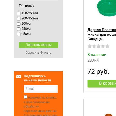
Тип цены:
150/250мл
200/350мл
200мл
250мл
Дарэлл Пласти
260мл
миска для кош
Блюдце
Сбросить фильтр
В наличии
200мл
72
руб.
Подпишитесь
на наши новости
Нажимая на кнопку,
я даю согласие на
обработку
персональных данных.
С условиями политики