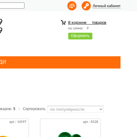
Личный кабинет
9
В корзине
товаров
на сумму:
Р
9
Оформить
ДИ
оваров:
5
Сортировать
|
арт.: 14597
арт.: 6526