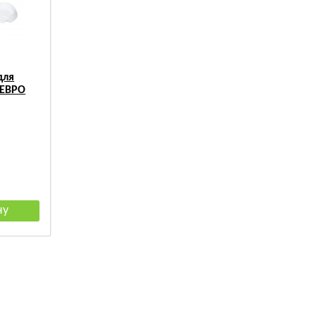
для
 ЕВРО