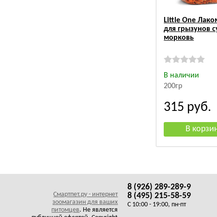
Little One Лако
для грызунов 
морковь
В наличии
200гр
315
руб.
8 (926) 289-289-9
Смартпет.ру - интернет
8 (495) 215-58-59
зоомагазин для ваших
C 10:00 - 19:00, пн-пт
питомцев
. Не является