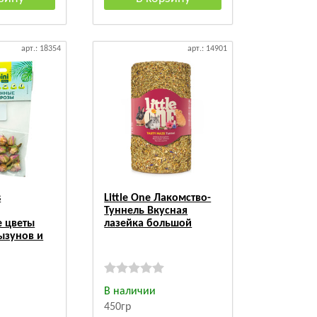
арт.: 18354
арт.: 14901
s
Little One Лакомство-
Туннель Вкусная
 цветы
лазейка большой
ызунов и
В наличии
450гр