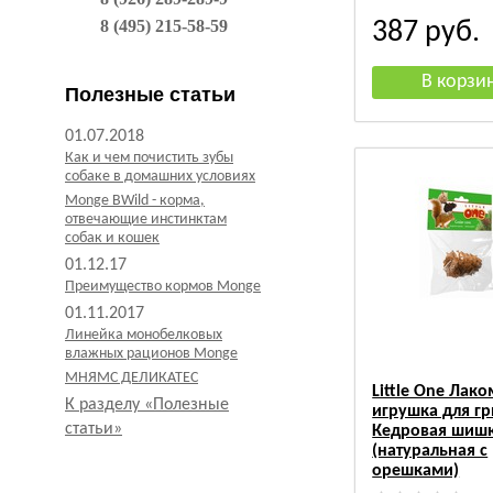
8 (495) 215-58-59
387
руб.
Полезные статьи
01.07.2018
Как и чем почистить зубы
собаке в домашних условиях
Monge BWild - корма,
отвечающие инстинктам
собак и кошек
01.12.17
Преимущество кормов Monge
01.11.2017
Линейка монобелковых
влажных рационов Monge
МНЯМС ДЕЛИКАТЕС
Little One Лако
К разделу «Полезные
игрушка для г
статьи»
Кедровая шиш
(натуральная с
орешками)