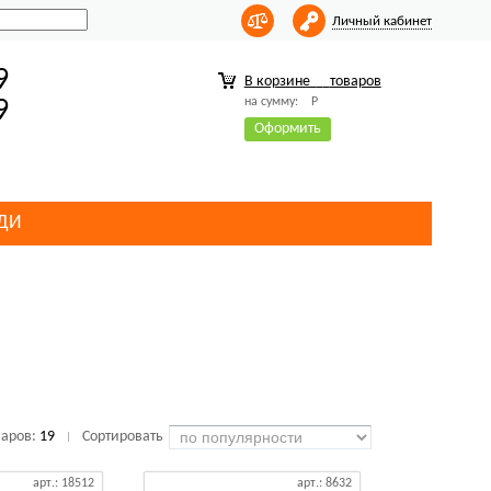
Личный кабинет
9
В корзине
товаров
на сумму:
Р
9
Оформить
ДИ
варов:
19
Сортировать
|
арт.: 18512
арт.: 8632