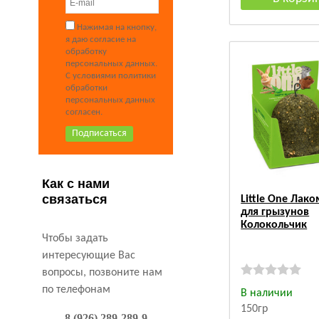
Нажимая на кнопку,
я даю согласие на
обработку
персональных данных.
С условиями политики
обработки
персональных данных
согласен.
Как с нами
связаться
Little One Лако
для грызунов
Колокольчик
Чтобы задать
интересующие Вас
вопросы, позвоните нам
по телефонам
В наличии
150гр
8 (926) 289-289-9