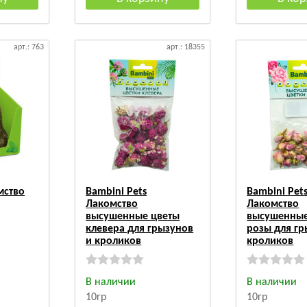
арт.: 763
арт.: 18355
мство
Bambini Pets
Bambini Pet
Лакомство
Лакомство
высушенные цветы
высушенные
клевера для грызунов
розы для гр
и кроликов
кроликов
В наличии
В наличии
10гр
10гр