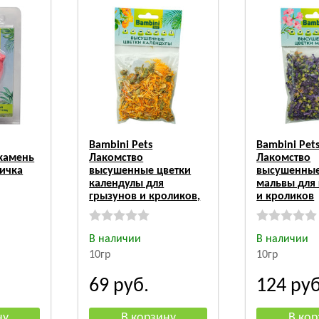
Bambini Pets
Bambini Pet
камень
Лакомство
Лакомство
ничка
высушенные цветки
высушенные
календулы для
мальвы для
грызунов и кроликов,
и кроликов
В наличии
В наличии
10гр
10гр
69
руб.
124
руб