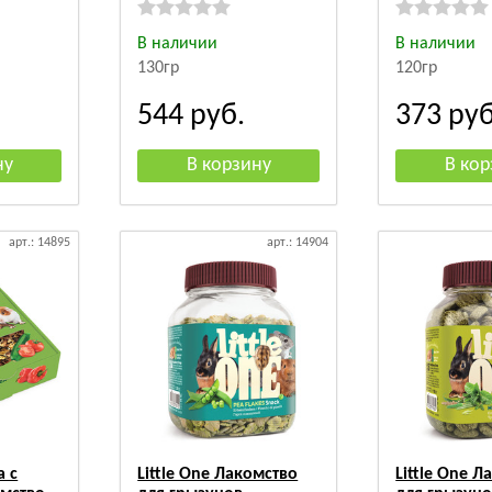
В наличии
В наличии
130гр
120гр
544
руб.
373
руб
арт.: 14895
арт.: 14904
а с
Little One Лакомство
Little One Л