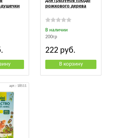
ов
для грызунов плоды
одушечки
рожкового дерева
В наличии
200гр
.
222
руб.
арт.: 18511