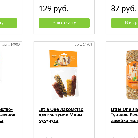
129
руб.
87
руб.
арт.: 14900
арт.: 14903
мство-
Little One Лакомство
Little One Л
рызунов
для грызунов Мини
Туннель Вку
ка
кукуруза
лазейка ма