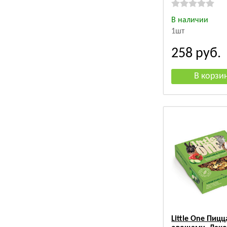
В наличии
1шт
258
руб.
Little One Пицц