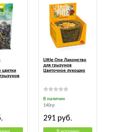
s
Little One Лакомство
для грызунов
 цветки
Цветочное лукошко
 грызунов
В наличии
140гр
.
291
руб.