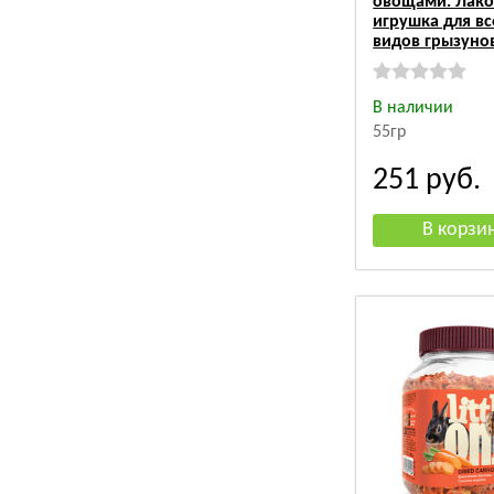
овощами. Лако
игрушка для вс
видов грызуно
В наличии
55гр
251
руб.