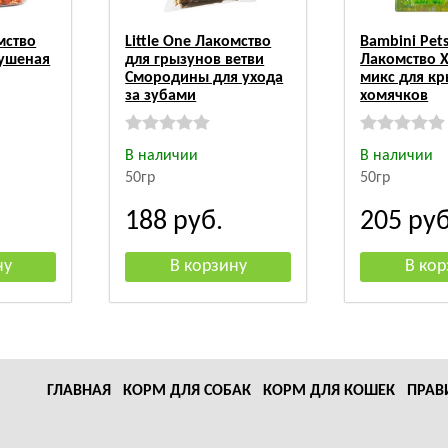
мство
Little One Лакомство
Bambini Pet
сушеная
для грызунов ветви
Лакомство 
Смородины для ухода
микс для кр
за зубами
хомячков
В наличии
В наличии
50гр
50гр
188
руб.
205
руб
ГЛАВНАЯ
КОРМ ДЛЯ СОБАК
КОРМ ДЛЯ КОШЕК
ПРАВ