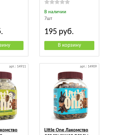
В наличии
7шт
.
195
руб.
арт.: 14911
арт.: 14909
акомство
Little One Лакомство