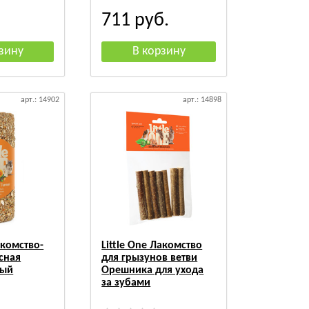
711
руб.
арт.: 14902
арт.: 14898
акомство-
Little One Лакомство
сная
для грызунов ветви
лый
Орешника для ухода
за зубами