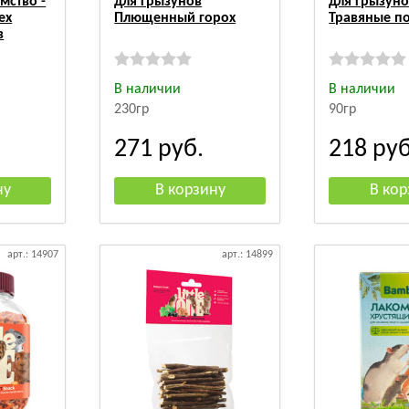
мство -
для грызунов
для грызун
ех
Плющенный горох
Травяные п
в
В наличии
В наличии
230гр
90гр
271
руб.
218
руб
арт.: 14907
арт.: 14899