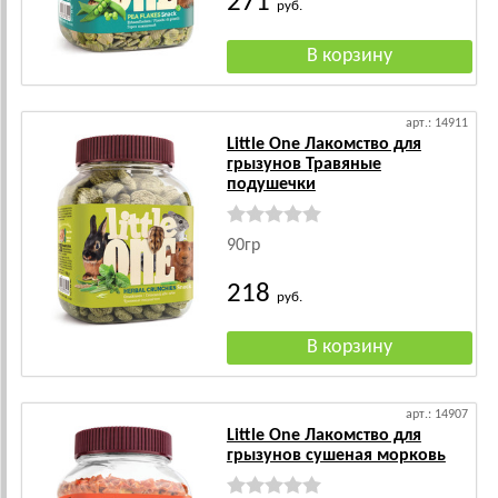
271
руб.
арт.: 14911
Little One Лакомство для
грызунов Травяные
подушечки
90гр
218
руб.
арт.: 14907
Little One Лакомство для
грызунов сушеная морковь