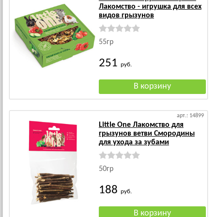
Лакомство - игрушка для всех
видов грызунов
55гр
251
руб.
арт.: 14899
Little One Лакомство для
грызунов ветви Смородины
для ухода за зубами
50гр
188
руб.