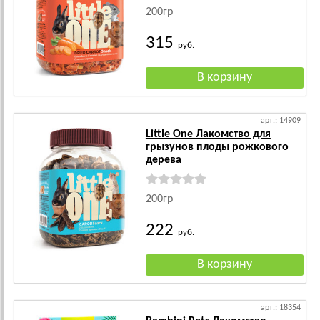
200гр
315
руб.
арт.: 14909
Little One Лакомство для
грызунов плоды рожкового
дерева
200гр
222
руб.
арт.: 18354