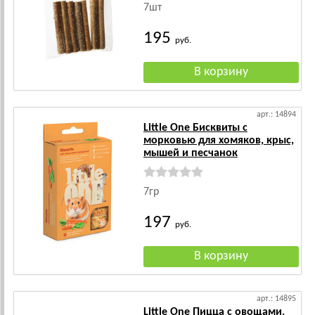
7шт
195
руб.
арт.: 14894
Little One Бисквиты с
морковью для хомяков, крыс,
мышей и песчанок
7гр
197
руб.
арт.: 14895
Little One Пицца с овощами.