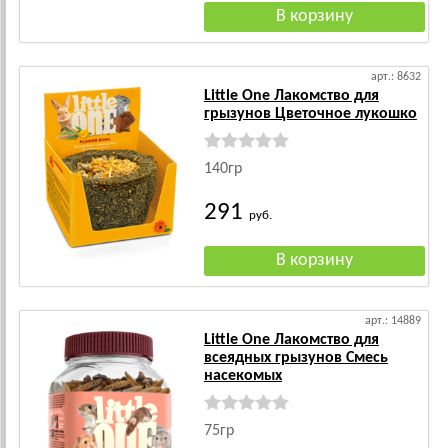
арт.: 8632
Little One Лакомство для
грызунов Цветочное лукошко
140гр
291
руб.
арт.: 14889
Little One Лакомство для
всеядных грызунов Смесь
насекомых
75гр