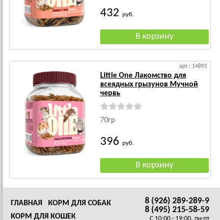
432
руб.
арт.: 14893
Little One Лакомство для
всеядных грызунов Мучной
червь
70гр
396
руб.
8 (926) 289-289-9
ГЛАВНАЯ
КОРМ ДЛЯ СОБАК
8 (495) 215-58-59
КОРМ ДЛЯ КОШЕК
C 10:00 - 19:00, пн-пт