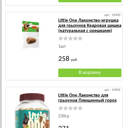
арт.: 14900
Little One Лакомство-игрушка
для грызунов Кедровая шишка
(натуральная с орешками)
1шт
258
руб.
арт.: 14904
Little One Лакомство для
грызунов Плющенный горох
230гр