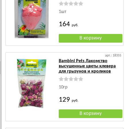
1шт
164
руб.
арт.: 18355
Bambini Pets Лакомство
высушенные цветы клевера
для грызунов и кроликов
10гр
129
руб.