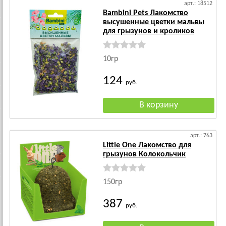
арт.: 18512
Bambini Pets Лакомство
высушенные цветки мальвы
для грызунов и кроликов
10гр
124
руб.
арт.: 763
Little One Лакомство для
грызунов Колокольчик
150гр
387
руб.