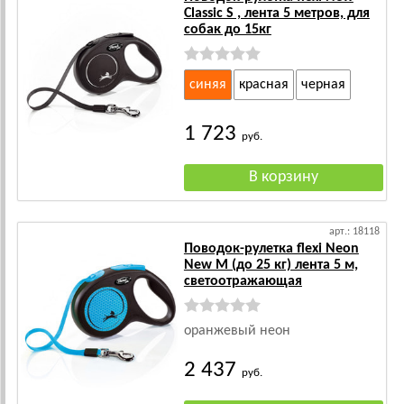
Classic S , лента 5 метров, для
собак до 15кг
синяя
красная
черная
1 723
руб.
арт.: 18118
Поводок-рулетка flexi Neon
New M (до 25 кг) лента 5 м,
светоотражающая
оранжевый неон
2 437
руб.