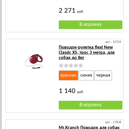
2 271
руб.
арт.: 10704
Поводок-рулетка flexi New
Classic XS, трос 3 метра, для
собак до 8кг
красная
синяя
черная
1 140
руб.
арт.: 17838
Mr.Kranch Поводок для собак