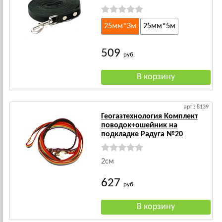
25мм*3м
25мм*5м
509
руб.
арт.: 8139
Геогазтехнология Комплект
поводок+ошейник на
подкладке Радуга №20
2см
627
руб.