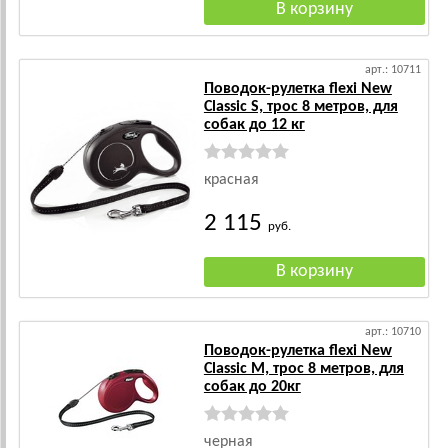
арт.: 10711
Поводок-рулетка flexi New
Classic S, трос 8 метров, для
собак до 12 кг
красная
2 115
руб.
арт.: 10710
Поводок-рулетка flexi New
Classic M, трос 8 метров, для
собак до 20кг
черная