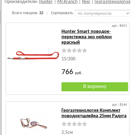
Производители:
Hunter
|
Mr.Kranch
|
flexi
|
Геогазтехнология
Всего товаров:
32
Сортировать
|
арт.: 8451
Hunter Smart поводок-
перестежка эко нейлон
красный
15/200
766
руб.
арт.: 8144
Геогазтехнология Комплект
поводок+шлейка 25мм Радуга
2,5см