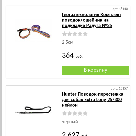
арт.: 8140
Геогазтехнология Комплект
поводок+ошейник на
подкладке Радуга №25
2,5см
364
руб.
арт.: 15157
Hunter Поводок-перестежка
для собак Extra Long 25/300
нейлон
черный
2 627