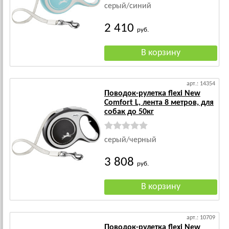
серый/синий
2 410
руб.
арт.: 14354
Поводок-рулетка flexi New
Comfort L, лента 8 метров, для
собак до 50кг
серый/черный
3 808
руб.
арт.: 10709
Поводок-рулетка flexi New