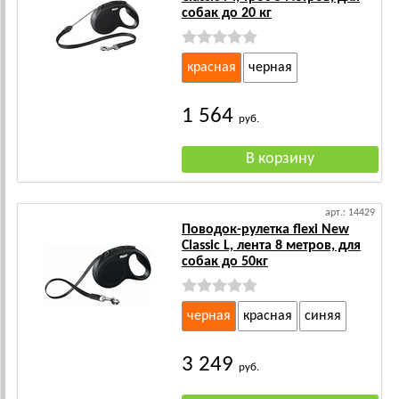
собак до 20 кг
красная
черная
1 564
руб.
арт.: 14429
Поводок-рулетка flexi New
Classic L, лента 8 метров, для
собак до 50кг
черная
красная
синяя
3 249
руб.