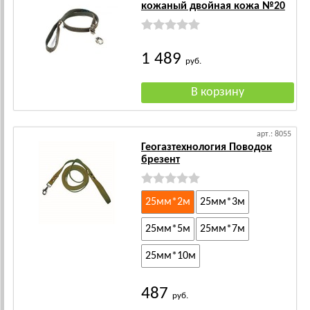
кожаный двойная кожа №20
1 489
руб.
арт.: 8055
Геогазтехнология Поводок
брезент
25мм*2м
25мм*3м
25мм*5м
25мм*7м
25мм*10м
487
руб.