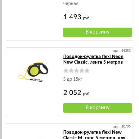
черная
1 493
руб.
арт.: 14353
Поводок-рулетка flexi Neon
New Classic, лента 5 метров
S до 15кг
2 052
руб.
арт.: 10706
Поводок-рулетка flexi New
Classic M, трос 5 метров, для