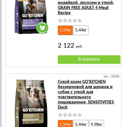
индейкой, лососем и уткой,
GRAIN FREE ADULT 4 Meat
Recipe
1,59кг
5,44кг
2 122
руб.
арт.: 18186
Сухой корм GO'KITCHEN
беззерновой для щенков и
собак с уткой для
чувствительного
пищеварения, SENSITIVITIES
Duck
1,59кг
5,44кг
9,98кг