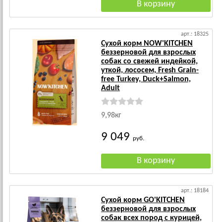
арт.: 18325
Сухой корм NOW'KITCHEN
беззерновой для взрослых
собак со свежей индейкой,
уткой, лососем, Fresh Grain-
free Turkey, Duck+Salmon,
Adult
9,98кг
9 049
руб.
арт.: 18184
Сухой корм GO'KITCHEN
беззерновой для взрослых
собак всех пород с курицей,