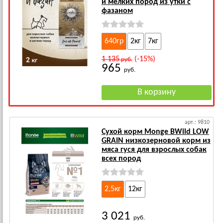
и мелких пород из утки с
фазаном
640гр
2кг
7кг
1 135
(-15%)
руб.
965
руб.
арт.: 9810
Сухой корм Monge BWild LOW
GRAIN низкозерновой корм из
мяса гуся для взрослых собак
всех пород
2,5кг
12кг
3 021
руб.