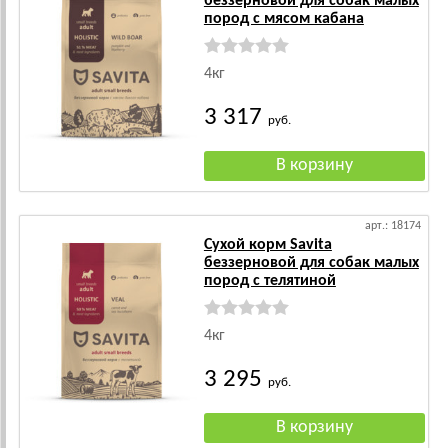
беззерновой для собак малых
пород с мясом кабана
4кг
3 317
руб.
арт.: 18174
Сухой корм Savita
беззерновой для собак малых
пород с телятиной
4кг
3 295
руб.