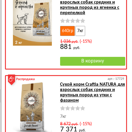
взрослых собак средних и
крупных пород из ягненка с
перепелкой
640гр
7кг
1 036
(-15%)
руб.
881
руб.
арт.: 17729
Распродажа
Сухой корм Craftia NATURA для
взрослых собак средних и
крупных пород из утки с
фазаном
7кг
8 672
(-15%)
руб.
7 371
руб.