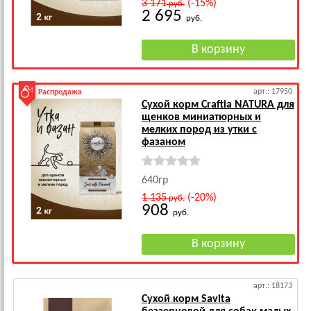
3 171
(-15%)
руб.
2 695
руб.
арт.: 17950
Распродажа
Сухой корм Craftia NATURA для
щенков миниатюрных и
мелких пород из утки с
фазаном
640гр
1 135
(-20%)
руб.
908
руб.
арт.: 18173
Сухой корм Savita