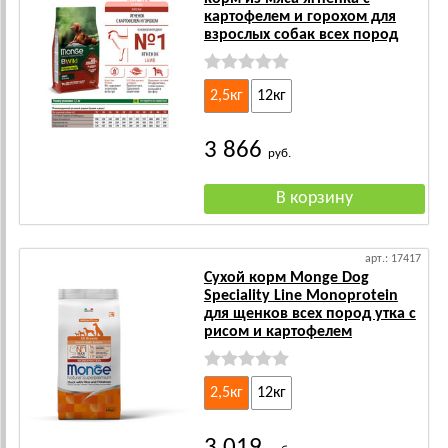
картофелем и горохом для
взрослых собак всех пород
2,5кг
12кг
3 866
руб.
арт.: 17417
Сухой корм Monge Dog
Speciality Line Monoprotein
для щенков всех пород утка с
рисом и картофелем
2,5кг
12кг
3 019