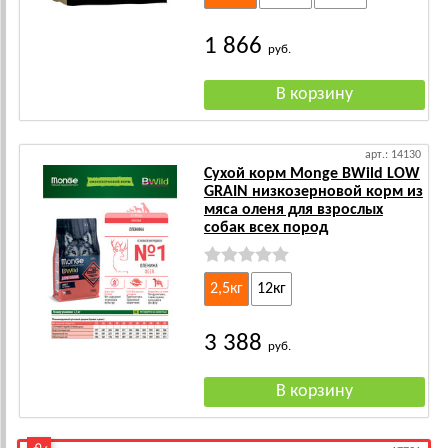
1 866
руб.
арт.: 14130
Сухой корм Monge BWild LOW
GRAIN низкозерновой корм из
мяса оленя для взрослых
собак всех пород
2,5кг
12кг
3 388
руб.