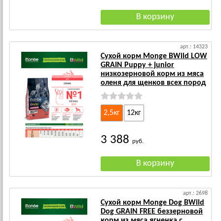
арт.: 14323
Сухой корм Monge BWild LOW
GRAIN Puppy + junior
низкозерновой корм из мяса
оленя для щенков всех пород
2,5кг
12кг
3 388
руб.
арт.: 2698
Сухой корм Monge Dog BWild
Dog GRAIN FREE беззерновой
корм из мяса ягненка с