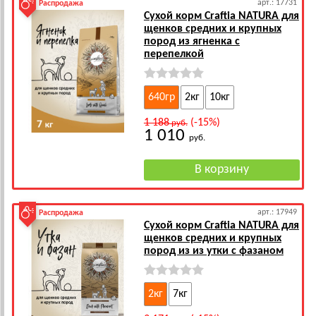
арт.: 17731
Распродажа
Сухой корм Craftia NATURA для
щенков средних и крупных
пород из ягненка с
перепелкой
640гр
2кг
10кг
1 188
(-15%)
руб.
1 010
руб.
арт.: 17949
Распродажа
Сухой корм Craftia NATURA для
щенков средних и крупных
пород из из утки с фазаном
2кг
7кг