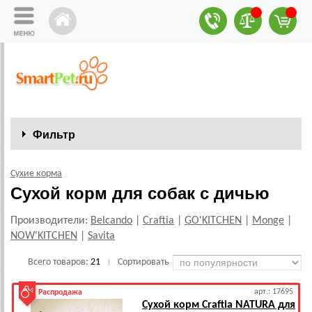
Фильтр
Сухие корма
Сухой корм для собак с дичью
Производители:
Belcando
|
Craftia
|
GO'KITCHEN
|
Monge
|
NOW'KITCHEN
|
Savita
Всего товаров:
21
Сортировать
|
арт.: 17695
Распродажа
Сухой корм Craftia NATURA для