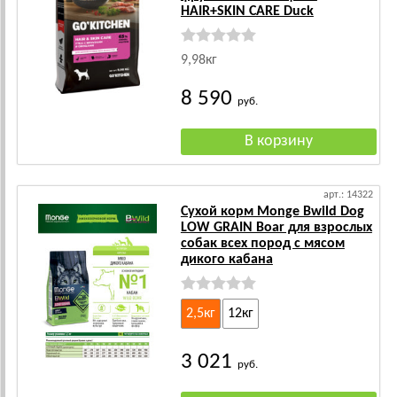
HAIR+SKIN CARE Duck
9,98кг
8 590
руб.
арт.: 14322
Сухой корм Monge Bwild Dog
LOW GRAIN Boar для взрослых
собак всех пород с мясом
дикого кабана
2,5кг
12кг
3 021
руб.