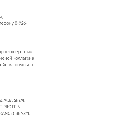
и,
лефону 8-926-
короткошерстных
меной коллагена
войства помогают
ACACIA SEYAL
 PROTEIN,
RANCE),BENZYL