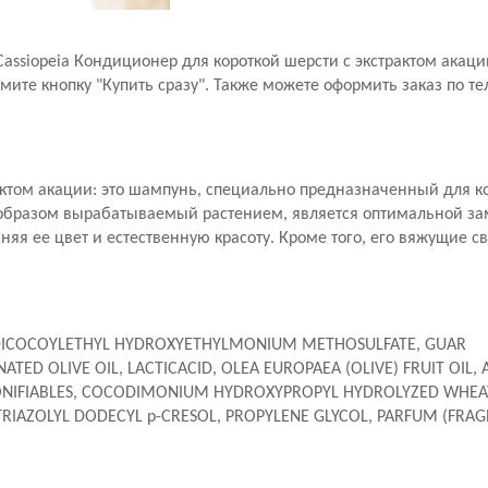
e Cassiopeia Кондиционер для короткой шерсти с экстрактом акаци
те кнопку "Купить сразу". Также можете оформить заказ по те
страктом акации: это шампунь, специально предназначенный для 
м образом вырабатываемый растением, является оптимальной за
няя ее цвет и естественную красоту. Кроме того, его вяжущие с
 DICOCOYLETHYL HYDROXYETHYLMONIUM METHOSULFATE, GUAR
D OLIVE OIL, LACTICACID, OLEA EUROPAEA (OLIVE) FRUIT OIL, 
PONIFIABLES, COCODIMONIUM HYDROXYPROPYL HYDROLYZED WHEAT
RIAZOLYL DODECYL p-CRESOL, PROPYLENE GLYCOL, PARFUM (FRAG