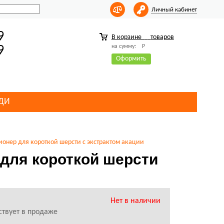
Личный кабинет
9
В корзине
товаров
на сумму:
Р
9
Оформить
ДИ
иционер для короткой шерсти с экстрактом акации
р для короткой шерсти
Нет в наличии
ствует в продаже