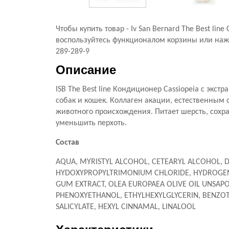
Чтобы купить товар - Iv San Bernard The Best lin
воспользуйтесь функционалом корзины или нажми
289-289-9
Описание
ISB The Best line Кондиционер Cassiopeia с эк
собак и кошек. Коллаген акации, естественны
животного происхождения. Питает шерсть, сохра
уменьшить перхоть.
Состав
AQUA, MYRISTYL ALCOHOL, CETEARYL ALCOHOL,
HYDOXYPROPYLTRIMONIUM CHLORIDE, HYDROGENATE
GUM EXTRACT, OLEA EUROPAEA OLIVE OIL UNSA
PHENOXYETHANOL, ETHYLHEXYLGLYCERIN, BENZOT
SALICYLATE, HEXYL CINNAMAL, LINALOOL