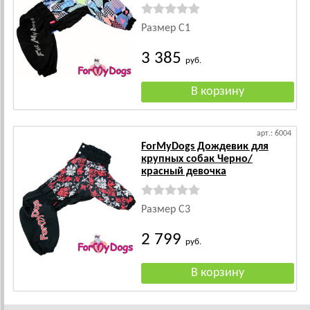
Размер C1
3 385
руб.
арт.: 6004
ForMyDogs Дождевик для
крупных собак Черно/
красный девочка
Размер C3
2 799
руб.